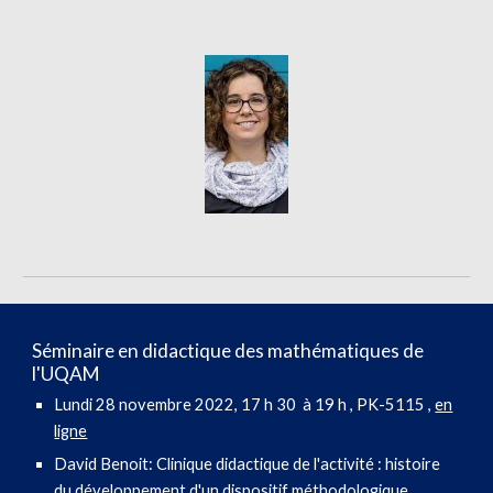
Séminaire en didactique des mathématiques de
l'UQAM
Lundi
28
novembre 2022, 17 h 30 à 19 h , PK-5115 ,
en
ligne
David Benoit
:
Clinique didactique de l'activité : histoire
du développement d'un dispositif méthodologique