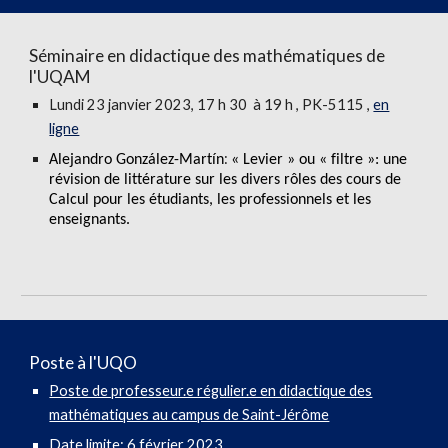
Séminaire en didactique des mathématiques de
l'UQAM
Lundi
23 janvier
202
3
, 17 h 30 à 19 h , PK-5115 ,
en
ligne
:
Alejandro González-Martín
« Levier » ou « filtre »: une
révision de littérature sur les divers rôles des cours de
Calcul pour les étudiants, les professionnels et les
enseignants.
Poste à l'U
QO
Poste de professeur.e régulier.e en didactique des
mathématiques au campus de Saint-Jérôme
Date limite:
6 février
2023